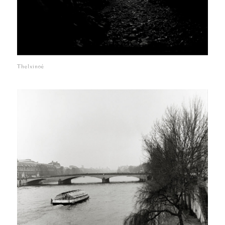
Thelxinoé