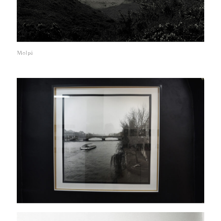
Molpé